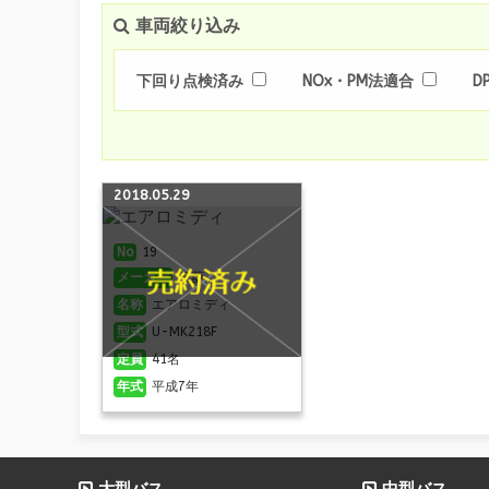
車両絞り込み
下回り点検済み
NOx・PM法適合
D
2018.05.29
No
19
メーカー
三菱
名称
エアロミディ
型式
U-MK218F
定員
41名
年式
平成7年